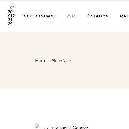
Skip
to
+41
the
78
content
612
SOINS DU VISAGE
CILS
ÉPILATION
MAS
31
25
Home
Skin Care