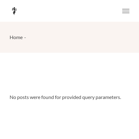
Skip
to
the
content
Home
No posts were found for provided query parameters.