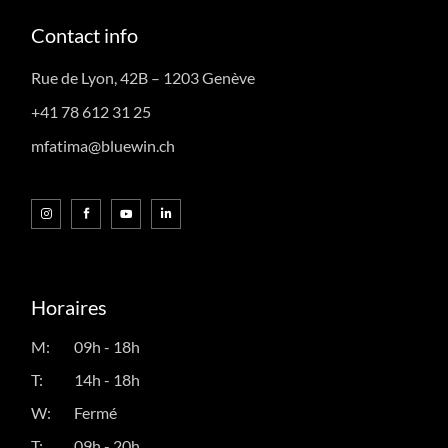
Contact info
Rue de Lyon, 42B – 1203 Genève
+41 78 612 31 25
mfatima@bluewin.ch
Horaires
M:
09h - 18h
T:
14h - 18h
W:
Fermé
T:
09h - 20h