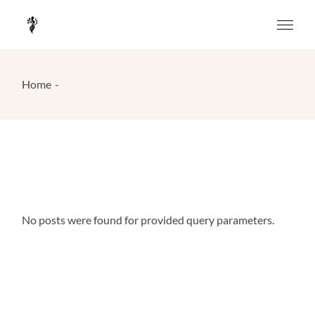
Skip
to
the
content
Home
No posts were found for provided query parameters.