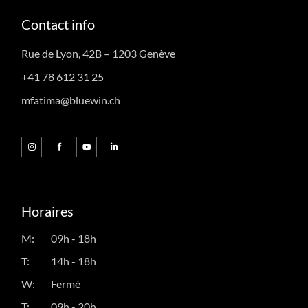
Contact info
Rue de Lyon, 42B – 1203 Genève
+41 78 612 31 25
mfatima@bluewin.ch
Horaires
M:
09h - 18h
T:
14h - 18h
W:
Fermé
T:
09h - 20h