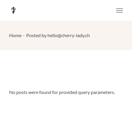
Skip
to
the
content
Home
Posted by hello@cherry-lady.ch
No posts were found for provided query parameters.