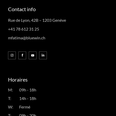
Contact info
Rue de Lyon, 42B – 1203 Genève
+41 78 612 31 25
mfatima@bluewin.ch
Horaires
M:
09h - 18h
T:
14h - 18h
W:
Fermé
T:
09h - 20h